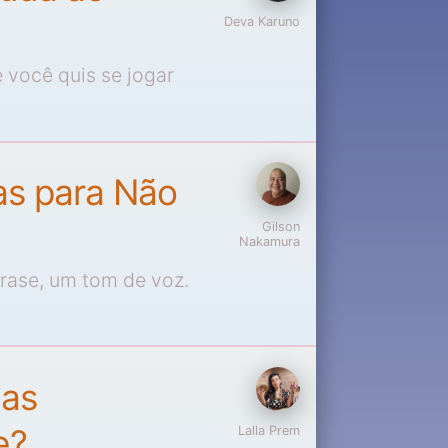
Deva Karuno
 você quis se jogar
as para Não
Gilson
Nakamura
ase, um tom de voz.
ças
e?
Lalla Prem