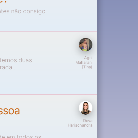
ntes não consigo
Agni
 temos duas
Maharani
rada...
(Tina)
ssoa
Deva
Harischandra
de em todos os