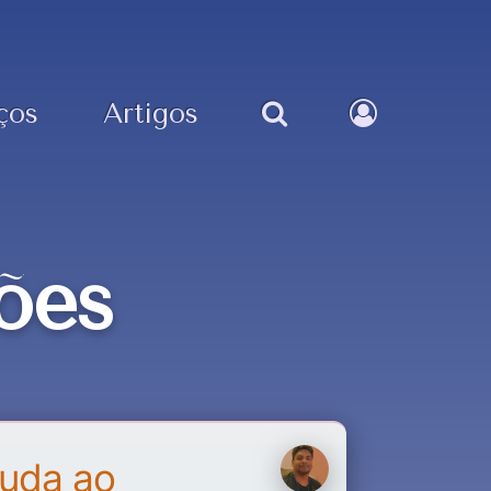
ços
Artigos
ões
uda ao