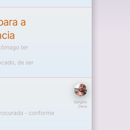
para a
ncia
tômago ter
ocado, de ser
.
Sangito
Deva
rocurada - conforme