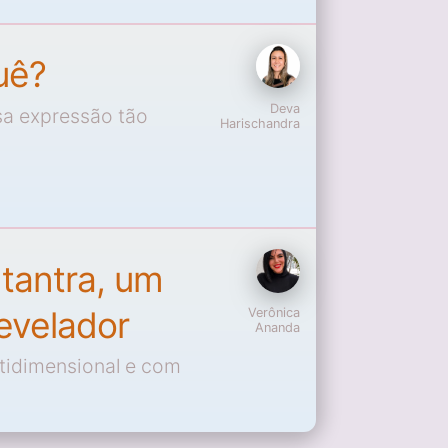
uê?
Deva
sa expressão tão
Harischandra
 tantra, um
evelador
Verônica
Ananda
ltidimensional e com