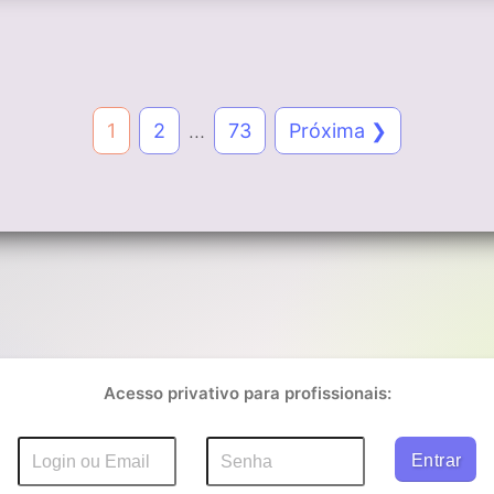
1
2
…
73
Próxima ❯
Acesso privativo para profissionais: