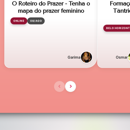
O Roteiro do Prazer - Tenha o
Formaç
mapa do prazer feminino
Tântri
ONLINE
08/AGO
BELO HORIZONT
Garima
Osmar