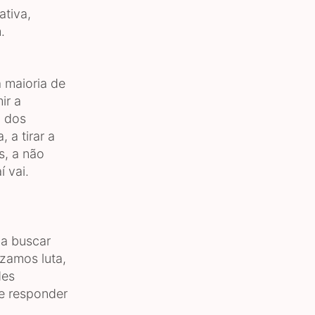
ativa,
.
 maioria de
ir a
o dos
 a tirar a
s, a não
í vai.
 a buscar
izamos luta,
des
e responder