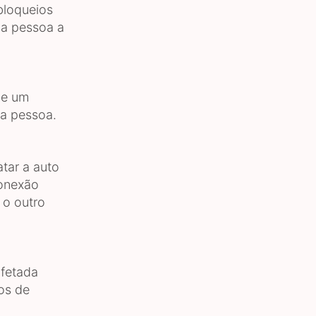
bloqueios
 a pessoa a
de um
a pessoa.
tar a auto
conexão
 o outro
afetada
os de