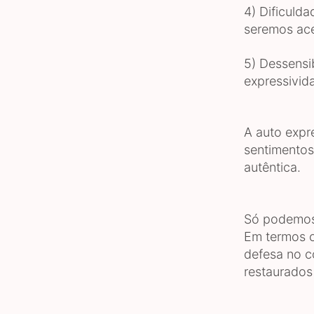
4) Dificuld
seremos ace
5) Dessensi
expressivid
A auto expr
sentimentos
autêntica.
Só podemos 
Em termos c
defesa no c
restaurados