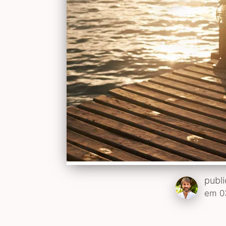
publ
em 0