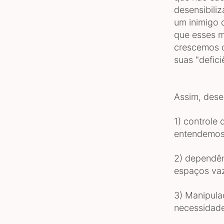
desensibili
um inimigo 
que esses m
crescemos c
suas "defici
Assim, dese
1) controle
entendemos 
2) dependên
espaços vaz
3) Manipula
necessidade