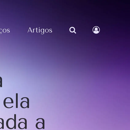
ços
Artigos
a
 ela
ada a