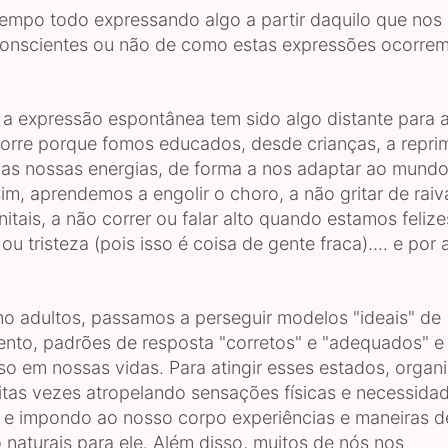
empo todo expressando algo a partir daquilo que nos 
onscientes ou não de como estas expressões ocorrem
 a expressão espontânea tem sido algo distante para a
corre porque fomos educados, desde crianças, a reprim
as nossas energias, de forma a nos adaptar ao mund
im, aprendemos a engolir o choro, a não gritar de raiva,
tais, a não correr ou falar alto quando estamos felize
ou tristeza (pois isso é coisa de gente fraca).... e por a
o adultos, passamos a perseguir modelos "ideais" de
to, padrões de resposta "corretos" e "adequados" e
so em nossas vidas. Para atingir esses estados, organ
itas vezes atropelando sensações físicas e necessida
 e impondo ao nosso corpo experiências e maneiras d
 naturais para ele. Além disso, muitos de nós nos