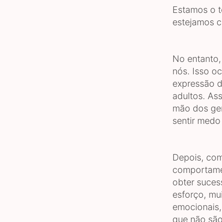
Estamos o t
estejamos c
No entanto,
nós. Isso o
expressão d
adultos. Ass
mão dos geni
sentir medo 
Depois, com
comportamen
obter suces
esforço, mu
emocionais,
que não são