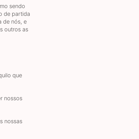
como sendo
o de partida
 de nós, e
s outros as
quilo que
er nossos
as nossas