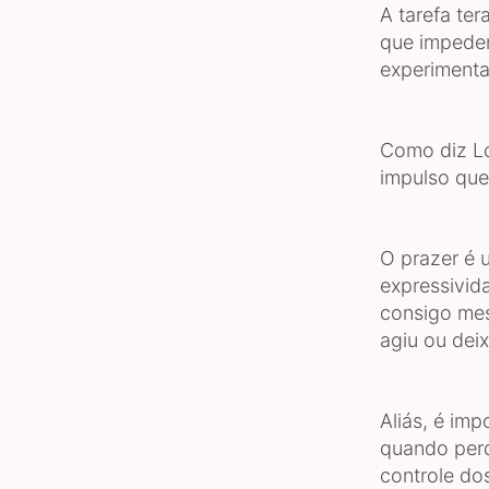
A tarefa te
que impedem
experimenta
Como diz Lo
impulso que
O prazer é 
expressivid
consigo mes
agiu ou deix
Aliás, é im
quando per
controle do