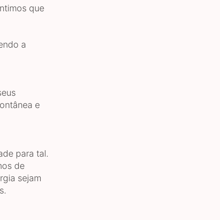
entimos que
tendo a
seus
pontânea e
de para tal.
mos de
rgia sejam
s.