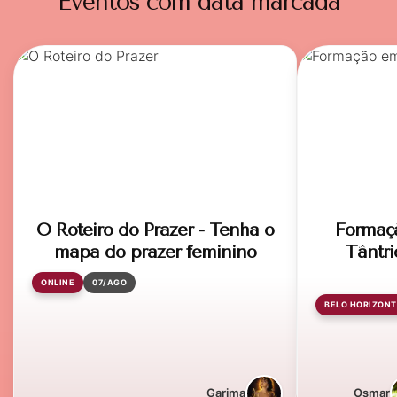
Eventos com data marcada
O Roteiro do Prazer - Tenha o
Formaç
mapa do prazer feminino
Tântri
ONLINE
07/AGO
BELO HORIZONT
Garima
Osmar