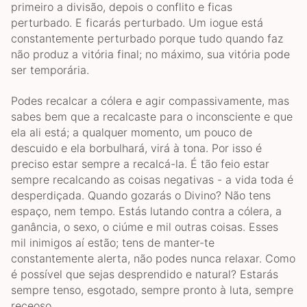
primeiro a divisão, depois o conflito e ficas
perturbado. E ficarás perturbado. Um iogue está
constantemente perturbado porque tudo quando faz
não produz a vitória final; no máximo, sua vitória pode
ser temporária.
Podes recalcar a cólera e agir compassivamente, mas
sabes bem que a recalcaste para o inconsciente e que
ela ali está; a qualquer momento, um pouco de
descuido e ela borbulhará, virá à tona. Por isso é
preciso estar sempre a recalcá-la. É tão feio estar
sempre recalcando as coisas negativas - a vida toda é
desperdiçada. Quando gozarás o Divino? Não tens
espaço, nem tempo. Estás lutando contra a cólera, a
ganância, o sexo, o ciúme e mil outras coisas. Esses
mil inimigos aí estão; tens de manter-te
constantemente alerta, não podes nunca relaxar. Como
é possível que sejas desprendido e natural? Estarás
sempre tenso, esgotado, sempre pronto à luta, sempre
receoso.