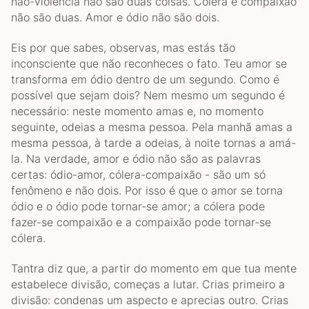
não-violência não são duas coisas. Cólera e compaixão
não são duas. Amor e ódio não são dois.
Eis por que sabes, observas, mas estás tão
inconsciente que não reconheces o fato. Teu amor se
transforma em ódio dentro de um segundo. Como é
possível que sejam dois? Nem mesmo um segundo é
necessário: neste momento amas e, no momento
seguinte, odeias a mesma pessoa. Pela manhã amas a
mesma pessoa, à tarde a odeias, à noite tornas a amá-
la. Na verdade, amor e ódio não são as palavras
certas: ódio-amor, cólera-compaixão - são um só
fenômeno e não dois. Por isso é que o amor se torna
ódio e o ódio pode tornar-se amor; a cólera pode
fazer-se compaixão e a compaixão pode tornar-se
cólera.
Tantra diz que, a partir do momento em que tua mente
estabelece divisão, começas a lutar. Crias primeiro a
divisão: condenas um aspecto e aprecias outro. Crias