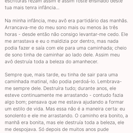
escrituras rezam assim e assim foste ensinado deste
tua mais tenra infância...
Na minha infância, meu avô era partidário das manhãs.
Arrancava-me do meu sono mais ou menos às três
horas - desde então não consigo levantar-me cedo. Ele
me arrastava e eu o maldizia por dentro, mas nada
podia fazer e saía com ele para uma caminhada; cheio
de sono tinha de caminhar ao lado dele. Assim meu
avô destruía toda a beleza do amanhecer.
Sempre que, mais tarde, eu tinha de sair para uma
caminhada matinal, não podia perdoá-lo. Lembrava-
me sempre dele. Destruíra tudo; durante anos, ele
esteve continuamente me arrastando - contudo fazia
algo bom; pensava que me estava ajudando a formar
um estilo de vida. Mas essa não é a maneira certa: eu
sonolento e ele me arrastando. O caminho era bonito, a
manhã era bonita, mas ele destruía toda a beleza, ele
me despojava. Só depois de muitos anos pude