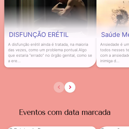
DISFUNÇÃO ERÉTIL
Saúde Me
A disfunção erétil ainda é tratada, na maioria
Ansiedade é um
das vezes, como um problema pontual.Algo
todos nesses te
que estaria “errado” no órgão genital, como se
com a ansiedade
a ere...
inimiga d...
Eventos com data marcada