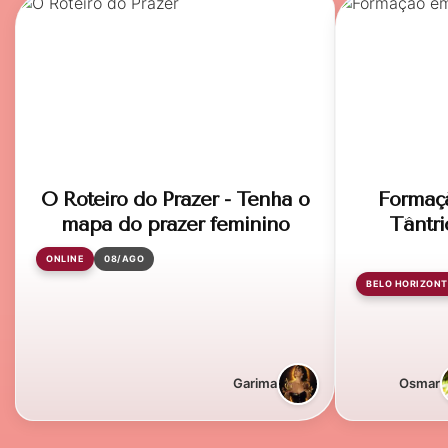
O Roteiro do Prazer - Tenha o
Formaç
mapa do prazer feminino
Tântri
ONLINE
08/AGO
BELO HORIZONT
Garima
Osmar