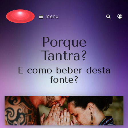
menu
Porque
Tantra?
E como beber desta
fonte?